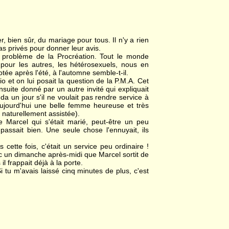
r, bien sûr, du mariage pour tous. Il n'y a rien
as privés pour donner leur avis.
e problème de la Procréation. Tout le monde
pour les autres, les hétérosexuels, nous en
tée après l'été, à l'automne semble-t-il.
o et on lui posait la question de la P.M.A. Cet
uite donné par un autre invité qui expliquait
un jour s'il ne voulait pas rendre service à
aujourd'hui une belle femme heureuse et très
 naturellement assistée).
e Marcel qui s'était marié, peut-être un peu
e passait bien. Une seule chose l'ennuyait, ils
 cette fois, c'était un service peu ordinaire !
donc un dimanche après-midi que Marcel sortit de
 frappait déjà à la porte.
tu m'avais laissé cinq minutes de plus, c'est