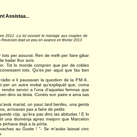
t Assistaa...
mbre 2012. La loi ouvrant le mariage aux couples de
 Revessin était un peu en avance en février 2013
r tots per assurat. Ren de melh per faire gibar
 bailar lhur avís.
ion. Tot lo monde compren que per de cobles
 coneissem tots. Qu'es per aquò que fau ben
ràdio e li pausavan la question de la P.M.A..
per un autre invitat qu'expliquèt que, coma
rendre servici a l'una d'aquelas femnas que
ben dins sa tèsta. Conèis son paire e ama sas
u'aviá mariat, un pauc tard benlèu, una genta
a, arrivavan pas a faire de petits.
queste còp, qu'èra pas dins las abitudas ! E lo
guèt una diumenja apres meijorn que Marcelon
 pichava dejà a la pòrta.
achas au Guste ! "- Se m'aviás laissat cinc
s.