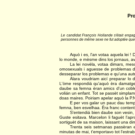
Pro
Le candidat François Hollande s'était engag
personnes de même sexe ne fut adoptée que l
Aquò i es, l'an votaa aquela lei !
lo monde, e mèsme dins los jornaus, avè
La lei novèla, votaa dimars, me
omosexuals i aguesse de problemas de 
desseparar los problemas e qu'una autra
Alara voudriam aicí preparar lo d
L'òme respondiá qu'aquò èra damatge d
daube sa femna èran amics d'un coble
volián un enfant. Tot se passèt simpla
doas maires. Poiriam apelar aquò la P.
E per vos galar un pauc dau temps
femna, ben esvelhaa. Èra franc content, 
S'entendiá bien daube son vesin, l
Guste esitava. Marcelon li faguèt l'a
sortiguèt de sa maison, laissant una di
Trenta seis setmanas passèran e
minutas de mai, t'emportavo tot l'estrab