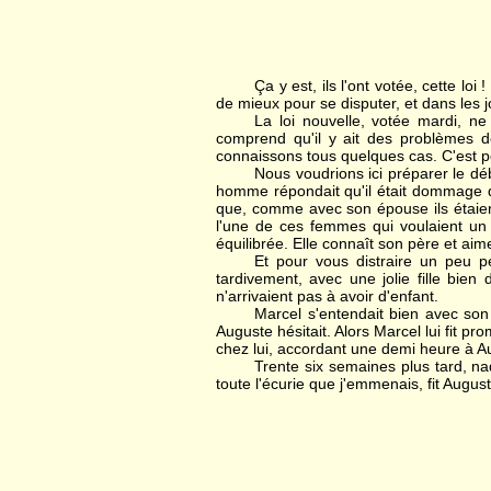
Ça y est, ils l'ont votée, cette lo
de mieux pour se disputer, et dans les 
La loi nouvelle, votée mardi, n
comprend qu'il y ait des problèmes d
connaissons tous quelques cas. C'est pou
Nous voudrions ici préparer le déb
homme répondait qu'il était dommage de
que, comme avec son épouse ils étaien
l'une de ces femmes qui voulaient un 
équilibrée. Elle connaît son père et aim
Et pour vous distraire un peu pe
tardivement, avec une jolie fille bien d
n'arrivaient pas à avoir d'enfant.
Marcel s'entendait bien avec son v
Auguste hésitait. Alors Marcel lui fit p
chez lui, accordant une demi heure à Aug
Trente six semaines plus tard, na
toute l'écurie que j'emmenais, fit Augus