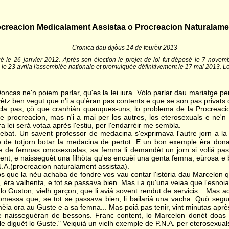
creacion Medicalament Assistaa o Procreacion Naturalamen
Cronica dau dijòus 14 de feurèir 2013
é le 26 janvier 2012. Après son élection le projet de loi fut déposé le 7 nove
e 23 avrila l'assemblée nationale et promulguée définitivement le 17 mai 2013. Lo
 Doncas ne'n poiem parlar, qu'es la lei iura. Vòlo parlar dau mariatge pe
tz ben vegut que n'i a qu'èran pas contents e que se son pas privats de
scla pas, çò que cranhián quauques-uns, lo problema de la Procreac
procreacion, mas n'i a mai per los autres, los eterosexuals e ne'n
 lei será votaa après l'estiu, per l'endarrèir me sembla.
ebat. Un savent professor de medacina s'exprimava l'autre jorn a la 
e totjorn botar la medacina de pertot. E un bon exemple èra donat 
 de femnas omosexualas, sa femna li demandèt un jorn si voliá pas 
ment, e naisseguèt una filhòta qu'es encuèi una genta femna, eürosa e 
N.A.(procreacion naturalament assistaa).
 que la nèu achaba de fondre vos vau contar l'istòria dau Marcelon q
èra valhenta, e tot se passava bien. Mas i a qu'una veiaa que l'esnoiav
o Guston, vielh garçon, que li aviá sovent rendut de servicis... Mas a
promessa que, se tot se passava bien, li bailariá una vacha. Quò se
mèia ora au Guste e a sa femna... Mas poiá pas tenir, vint minutas après
 naisseguèran de bessons. Franc content, lo Marcelon donèt doas v
le diguèt lo Guste." Veiquià un vielh exemple de P.N.A. per eterosexual