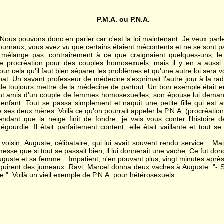
P.M.A. ou P.N.A.
i ! Nous pouvons donc en parler car c'est la loi maintenant. Je veux parle
journaux, vous avez vu que certains étaient mécontents et ne se sont p
e mélange pas, contrairement à ce que craignaient quelques-uns, l
e procréation pour des couples homosexuels, mais il y en a aussi 
r cela qu'il faut bien séparer les problèmes et qu'une autre loi sera vo
at. Un savant professeur de médecine s'exprimait l'autre jour à la radi
 toujours mettre de la médecine de partout. Un bon exemple était ens
t amis d'un couple de femmes homosexuelles, son épouse lui demanda 
enfant. Tout se passa simplement et naquit une petite fille qui est 
e ses deux mères. Voilà ce qu'on pourrait appeler la P.N.A. (procréation
ndant que la neige finit de fondre, je vais vous conter l'histoire d
égourdie. Il était parfaitement content, elle était vaillante et tout s
oisin, Auguste, célibataire, qui lui avait souvent rendu service... Mais
romesse que si tout se passait bien, il lui donnerait une vache. Ce fut 
uste et sa femme... Impatient, n'en pouvant plus, vingt minutes après il
quirent des jumeaux. Ravi, Marcel donna deux vaches à Auguste. "- Si 
te ". Voilà un vieil exemple de P.N.A. pour hétérosexuels.