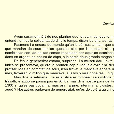
Cronica
Avem surament tòrt de nos plànher que tot vai mau, que lo m
entend : ont es la solidaritat de dins lo temps, dison los uns, autra
Pasmens i a encara de monde qu'an lo còr sus la man, que s
que mandan de sòus per las questas, sise per l'umanitari, sise
nombrosas son las petitas somas recaptaas per aquelas ocasions. E
dons en argent, en natura de còps, a la sortiá daus grands magasi
De fes la generositat estona, surprend. Lo musèu dau Lovre
unica se presentava, qu'èra lo promèir còp qu'aquela òvra èra sus
profitar. Mas an comptat los sòus, n'an trovat, e mancava encara 
mes, trovèran lo milion que mancava, sus los 5 mila donaires, un qua
Mas dins la setmana una estatistica es tombaa : sèis milions
travalh, e aquò se passa pas en Africa mas dins nòstre país de 
1300 ?, qu'es pas cocanha, mas ara i a pire, interimaris, pigiste
aquò ? Nosautres parlavam de generositat, qu'es de colèra qu'un jo