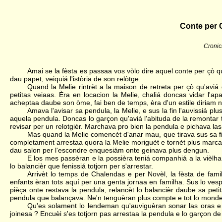
Conte per C
Cronic
Amai se la fèsta es passaa vos vòlo dire aquel conte per çò q
dau papet, veiquiá l'istòria de son relòtge.
Quand la Melie rintrèt a la maison de retreta per çò qu'aviá
petitas veiaas. Èra en locacion la Melie, chaliá doncas vidar l'ap
acheptaa daube son òme, fai ben de temps, èra d'un estile diriam n
Amava l'avisar sa pendula, la Melie, e sus la fin l'auvissiá pl
aquela pendula. Doncas lo garçon qu'aviá l'abituda de la remontar
revisar per un relotgièr. Marchava pro bien la pendula e pichava la
Mas quand la Melie comencèt d'anar mau, que tirava sus sa fin,
completament arrestaa quora la Melie moriguèt e tornèt plus marcar 
dau salon per l'escondre enquesiám onte geinava plus dengun.
E los mes passèran e la possièra teniá companhiá a la vièlh
lo balancièr que fenissiá totjorn per s'arrestar.
Arrivèt lo temps de Chalendas e per Novèl, la fèsta de famil
enfants èran tots aquí per una genta jornaa en familha. Sus lo vesp
pièça onte restava la pendula, relancèt lo balancièr daube sa pet
pendula que balançava. Ne'n tenguèran plus compte e tot lo monde
Qu'es solament lo lendeman qu'auviguèran sonar las oras e 
joinesa ? Encuèi s'es totjorn pas arrestaa la pendula e lo garçon de