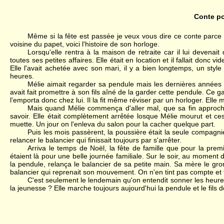
Conte po
Même si la fête est passée je veux vous dire ce conte parce 
voisine du papet, voici l'histoire de son horloge.
Lorsqu'elle rentra à la maison de retraite car il lui devena
toutes ses petites affaires. Elle était en location et il fallait donc v
Elle l'avait achetée avec son mari, il y a bien longtemps, un style
heures.
Mélie aimait regarder sa pendule mais les dernières années el
avait fait promettre à son fils aîné de la garder cette pendule. Ce g
l'emporta donc chez lui. Il la fit même réviser par un horloger. Ell
Mais quand Mélie commença d'aller mal, que sa fin approchait,
savoir. Elle était complètement arrêtée losque Mélie mourut et ce
muette. Un jour on l'enleva du salon pour la cacher quelque part.
Puis les mois passèrent, la poussière était la seule compagnie
relancer le balancier qui finissait toujours par s'arrêter.
Arriva le temps de Noël, la fête de famille que pour la premiè
étaient là pour une belle journée familiale. Sur le soir, au moment d
la pendule, relança le balancier de sa petite main. Sa mère le gro
balancier qui reprenait son mouvement. On n'en tint pas compte et t
C'est seulement le lendemain qu'on entendit sonner les heure
la jeunesse ? Elle marche toujours aujourd'hui la pendule et le fils